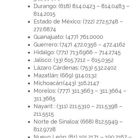
Durango: (618) 814.0423 – 814.0483 –
814.2015
Estado de México: (722) 272.5748 –
272.6874
Guanajuato: (477) 761.0000
Guerrero: (747) 472.0356 – 472.4162
Hidalgo: (771) 713.6966 – 714.2745
Jalisco: (33) 615.7212 – 615.0352
Lázaro Cárdenas: (753) 532.2402
Mazatlán: (669) 914.0132
Michoacán:(443) 316.2147
Morelos: (777) 311.3663 – 311.3664 –
311.3665
Nayarit : (311) 211.5310 – 211.5398 –
211.5515
Norte de Sinaloa: (668) 812.5949 –
812.9728
Nuevo León: (81) 191.2171 – 190.2167 –