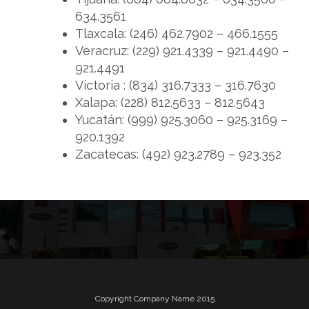
634.3561
Tlaxcala: (246) 462.7902 – 466.1555
Veracruz: (229) 921.4339 – 921.4490 –
921.4491
Victoria : (834) 316.7333 – 316.7630
Xalapa: (228) 812.5633 – 812.5643
Yucatán: (999) 925.3060 – 925.3169 –
920.1392
Zacatecas: (492) 923.2789 – 923.352
Copyright Company Name 2015