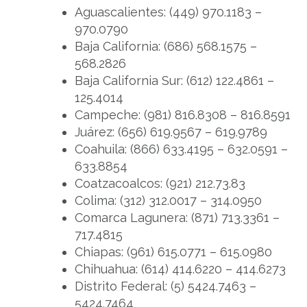
Aguascalientes: (449) 970.1183 –
970.0790
Baja California: (686) 568.1575 –
568.2826
Baja California Sur: (612) 122.4861 –
125.4014
Campeche: (981) 816.8308 – 816.8591
Juárez: (656) 619.9567 – 619.9789
Coahuila: (866) 633.4195 – 632.0591 –
633.8854
Coatzacoalcos: (921) 212.73.83
Colima: (312) 312.0017 – 314.0950
Comarca Lagunera: (871) 713.3361 –
717.4815
Chiapas: (961) 615.0771 – 615.0980
Chihuahua: (614) 414.6220 – 414.6273
Distrito Federal: (5) 5424.7463 –
5424.7464