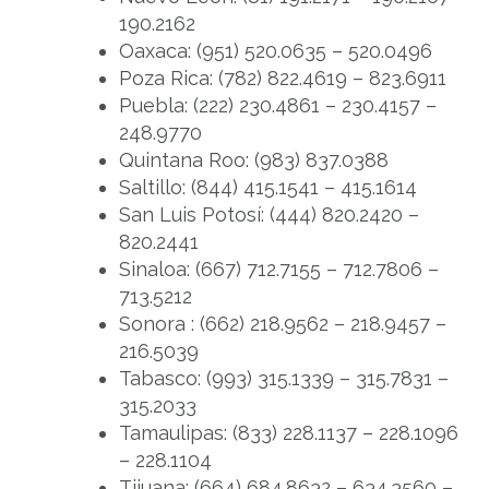
190.2162
Oaxaca: (951) 520.0635 – 520.0496
Poza Rica: (782) 822.4619 – 823.6911
Puebla: (222) 230.4861 – 230.4157 –
248.9770
Quintana Roo: (983) 837.0388
Saltillo: (844) 415.1541 – 415.1614
San Luis Potosí: (444) 820.2420 –
820.2441
Sinaloa: (667) 712.7155 – 712.7806 –
713.5212
Sonora : (662) 218.9562 – 218.9457 –
216.5039
Tabasco: (993) 315.1339 – 315.7831 –
315.2033
Tamaulipas: (833) 228.1137 – 228.1096
– 228.1104
Tijuana: (664) 684.8632 – 634.3560 –