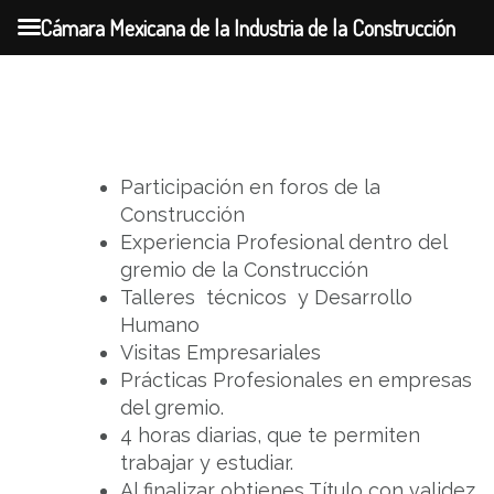
Cámara Mexicana de la Industria de la Construcción
Skip
to
content
Participación en foros de la
Construcción
Experiencia Profesional dentro del
gremio de la Construcción
Talleres técnicos y Desarrollo
Humano
Visitas Empresariales
Prácticas Profesionales en empresas
del gremio.
4 horas diarias, que te permiten
trabajar y estudiar.
Al finalizar obtienes Título con validez