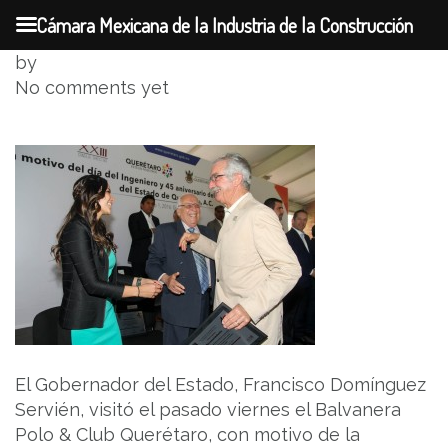
Cámara Mexicana de la Industria de la Construcción
Skip
by
to
No comments yet
content
El Gobernador del Estado, Francisco Domínguez
Servién, visitó el pasado viernes el Balvanera
Polo & Club Querétaro, con motivo de la