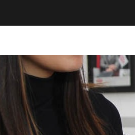
Afiliación
ICIC
ITC
Revis