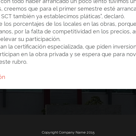
con todo haber arrancado un poco lento tuvimos un
as, creemos que para el primer semestre esté arranca
a SCT también ya establecimos pláticas”, declaró.
 los porcentajes de los locales en las obras, porque 
os, por la falta de competitividad en los precios, 
elevar su participación.
an la certificación especializada, que piden inversio
rticipan en la obra privada y se espera que para no
este rubro.
ón
Copyright Company Name 2015