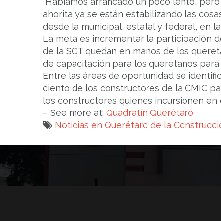
“Habíamos arrancado un poco lento, pero 
ahorita ya se están estabilizando las cos
desde la municipal, estatal y federal, en l
La meta es incrementar la participación de
de la SCT quedan en manos de los queretan
de capacitación para los queretanos para 
Entre las áreas de oportunidad se identific
ciento de los constructores de la CMIC pa
los constructores quienes incursionen en 
– See more at:
Quadratín Querétaro
Noticias en Querétaro de la Construcci
Navegación
de
entradas