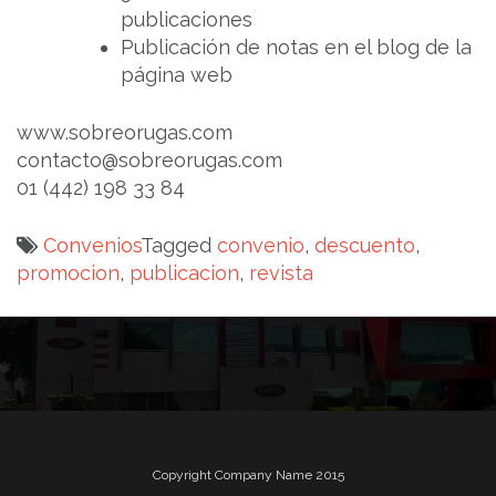
publicaciones
Publicación de notas en el blog de la
página web
www.sobreorugas.com
contacto@sobreorugas.com
01 (442) 198 33 84
Convenios
Tagged
convenio
,
descuento
,
promocion
,
publicacion
,
revista
Navegación
de
entradas
Copyright Company Name 2015