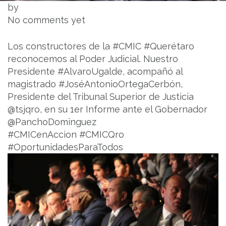
by
No comments yet
Los constructores de la #CMIC #Querétaro
reconocemos al Poder Judicial. Nuestro
Presidente #AlvaroUgalde, acompañó al
magistrado #JoséAntonioOrtegaCerbón,
Presidente del Tribunal Superior de Justicia
@tsjqro, en su 1er Informe ante el Gobernador
@PanchoDominguez
#CMICenAccion #CMICQro
#OportunidadesParaTodos