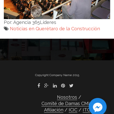
Por: Agencia 365Líderes
Noticias en Querétaro de la Construcción
Navegación
de
entradas
Copyright Company Name 2015
Nosotros
Comité de Damas CMIC
Afiliación
ICIC
ITC