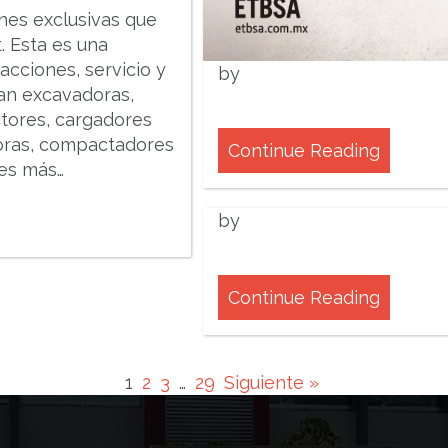
nes exclusivas que
. Esta es una
acciones, servicio y
by
ean excavadoras,
ctores, cargadores
oras, compactadores
Continue Reading
es más…
by
Continue Reading
1
2
3
…
29
Siguiente »