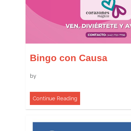
Bingo con Causa
by
Continue Reading