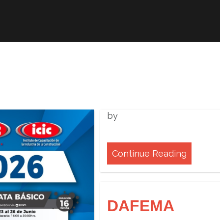
Afiliación
ICIC
ITC
Revis
by
Continue Reading
DAFEMA