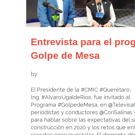
Entrevista para el pr
Golpe de Mesa
by
El Presidente de la #CMIC #Querétaro,
Ing. #AlvaroUgaldeRíos, fue invitado al
Programa #GolpedeMesa, en @TelevisaQ
periodistas y conductores @CoriSalinas
para hablar sobre las expectativas del s
construcción en 2020 y los retos que en
recortes presupuestales. El dirigente dij