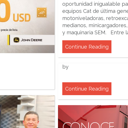
oportunidad inigualable par
equipos Cat de última gen
motoniveladoras, retroexc
medianos, minicargadores
y maquinaria SEM. Entre 
Continue Reading
by
Continue Reading