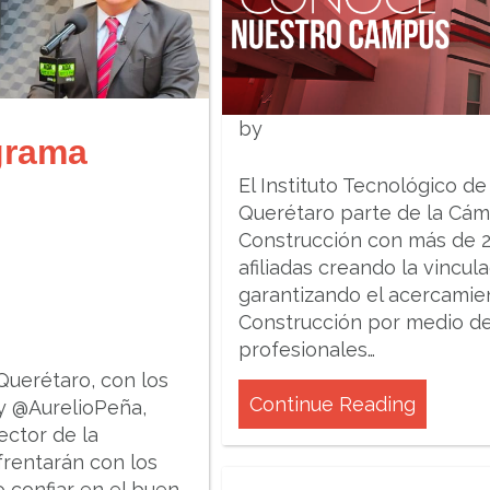
by
ograma
El Instituto Tecnológico d
Querétaro parte de la Cáma
Construcción con más de 
afiliadas creando la vincu
garantizando el acercamien
Construcción por medio de 
profesionales…
uerétaro, con los
Continue Reading
 y @AurelioPeña,
ector de la
frentarán con los
o confiar en el buen