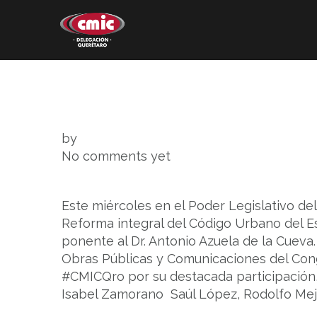
Skip
to
content
Nosotros
Comité de Damas CMIC
Mapeo de la Construcción
by
No comments yet
Este miércoles en el Poder Legislativo del
Reforma integral del Código Urbano del Es
ponente al Dr. Antonio Azuela de la Cueva
Obras Públicas y Comunicaciones del Congr
#CMICQro por su destacada participación,
Isabel Zamorano Saúl López, Rodolfo Mejía,