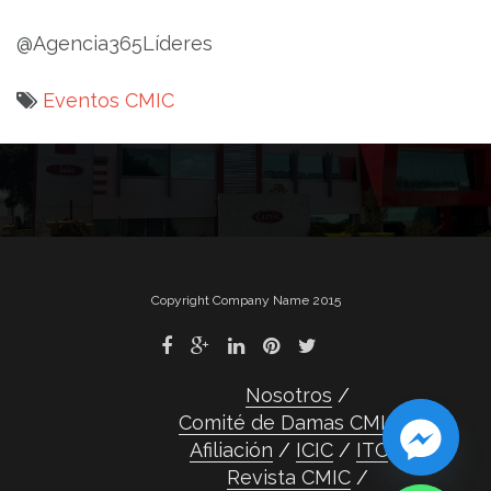
@Agencia365Líderes
Eventos CMIC
Navegación
de
entradas
Copyright Company Name 2015
Nosotros
Comité de Damas CMIC
Afiliación
ICIC
ITC
Revista CMIC