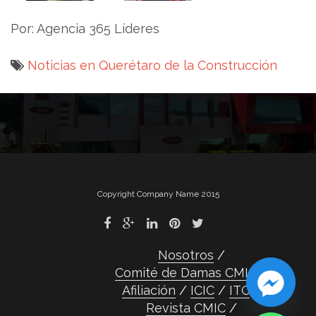
Por: Agencia 365 Líderes
Noticias en Querétaro de la Construcción
Navegación
de
entradas
Copyright Company Name 2015
Nosotros
Comité de Damas CMIC
Afiliación
ICIC
ITC
Revista CMIC