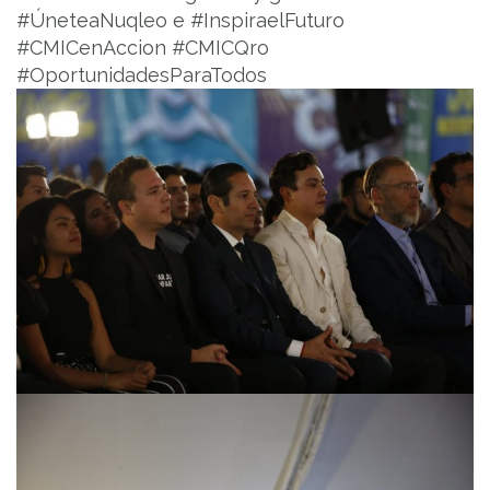
#ÚneteaNuqleo e #InspiraelFuturo
#CMICenAccion #CMICQro
#OportunidadesParaTodos