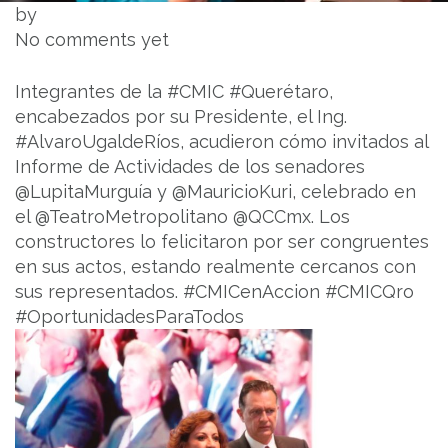
by
No comments yet
Integrantes de la #CMIC #Querétaro,
encabezados por su Presidente, el Ing.
#AlvaroUgaldeRíos, acudieron cómo invitados al
Informe de Actividades de los senadores
@LupitaMurguía y @MauricioKuri, celebrado en
el @TeatroMetropolitano @QCCmx. Los
constructores lo felicitaron por ser congruentes
en sus actos, estando realmente cercanos con
sus representados. #CMICenAccion #CMICQro
#OportunidadesParaTodos