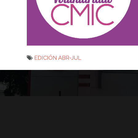
EDICIÓN ABR-JUL
Navegación
de
entradas