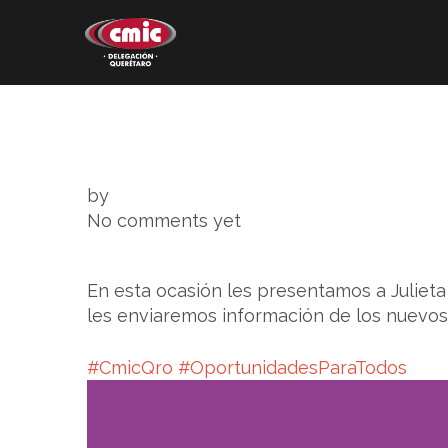
Skip
to
content
Nosotros
Comité de Damas CMIC
Mapeo de la Construcción
by
No comments yet
En esta ocasión les presentamos a Julieta
les enviaremos información de los nuevo
#
CmicQro
#
OportunidadesParaTodos