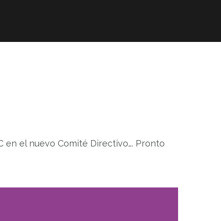
ta CMIC
Asociados CMIC
C en el nuevo Comité Directivo…. Pronto